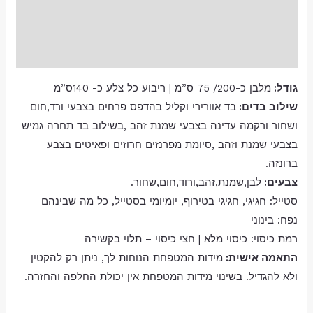
מידע נוסף
חוות דעת (0)
גודל:
מלבן כ-200/ 75 ס”מ | ריבוע כל צלע כ- 140ס”מ
שילוב בדים:
בד אוורירי וקליל בהדפס פרחים בצבעי ורד,חום
ושחור ורקמה עדינה בצבעי שמנת זהב ,בשילוב בד תחרה גמיש
בצבעי שמנת וזהב ,סיומת מפרנזים חרוזים ופאיטים בצבע
ברונזה.
צבעים:
לבן,שמנת,זהב,ורוד,חום,שחור.
סטייל:
חגיגי
,
חגיגי בטירוף
,
יומיומי בסטייל
,
כל מה שבינהם
נפח:
בינוני
רמת כיסוי:
כיסוי מלא | חצי כיסוי – תלוי בקשירה
התאמה אישית:
מידות המטפחת הנוחות לך, ניתן רק להקטין
ולא להגדיל. בשינוי מידות המטפחת אין יכולת החלפה והחזרה.