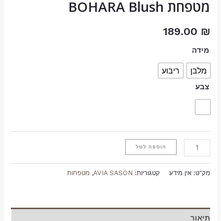
מטפחת BOHARA Blush
189.00
₪
מידה
מלבן
ריבוע
צבע
הוספה לסל
מק"ט:
אין מידע
קטגוריות:
AVIA SASON
,
מטפחות
תיאור