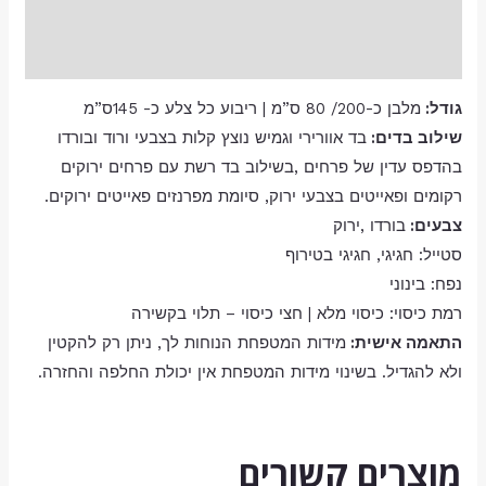
מידע נוסף
חוות דעת (0)
גודל:
מלבן כ-200/ 80 ס”מ | ריבוע כל צלע כ- 145ס”מ
שילוב בדים:
בד אוורירי וגמיש נוצץ קלות בצבעי ורוד ובורדו
בהדפס עדין של פרחים ,בשילוב בד רשת עם פרחים ירוקים
רקומים ופאייטים בצבעי ירוק, סיומת מפרנזים פאייטים ירוקים.
צבעים:
בורדו ,ירוק
סטייל:
חגיגי
,
חגיגי בטירוף
נפח:
בינוני
רמת כיסוי:
כיסוי מלא | חצי כיסוי – תלוי בקשירה
התאמה אישית:
מידות המטפחת הנוחות לך, ניתן רק להקטין
ולא להגדיל. בשינוי מידות המטפחת אין יכולת החלפה והחזרה.
מוצרים קשורים