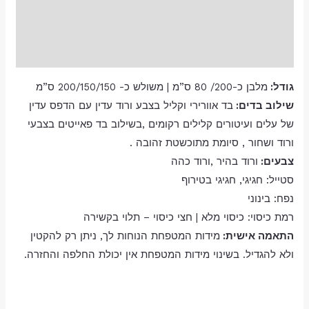
מידע נוסף
חוות דעת (0)
גודל:
מלבן כ-200/ 80 ס”מ | משולש כ- 200/150/150 ס”מ
שילוב בדים:
בד אוורירי וקליל בצבע ורוד עדין עם הדפס עדין
של עלים ועיטורים קלילים רקומים ,בשילוב בד פאייטים בצבעי
ורוד ושחור , סיומת מתוכשטת זהובה .
צבעים:
ורוד בהיר ,ורוד כהה
סטייל:
חגיגי
,
חגיגי בטירוף
נפח:
בינוני
רמת כיסוי:
כיסוי מלא | חצי כיסוי – תלוי בקשירה
התאמה אישית:
מידות המטפחת הנוחות לך, ניתן רק להקטין
ולא להגדיל. בשינוי מידות המטפחת אין יכולת החלפה והחזרה.