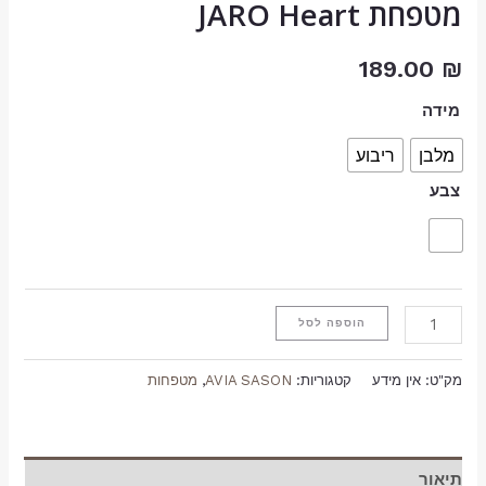
מטפחת JARO Heart
189.00
₪
מידה
מלבן
ריבוע
צבע
הוספה לסל
מק"ט:
אין מידע
קטגוריות:
AVIA SASON
,
מטפחות
תיאור