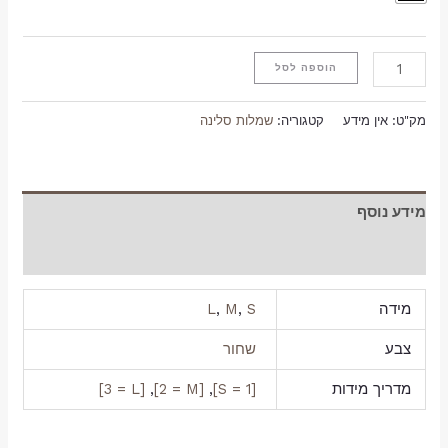
הוספה לסל
מק"ט:
אין מידע
קטגוריה:
שמלות סלינה
מידע נוסף
חוות דעת (0)
מידה
S
,
M
,
L
צבע
שחור
מדריך מידות
[1 = S]
,
[2 = M]
,
[3 = L]