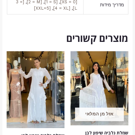
[3 =
,
[2 = M]
,
[1 = S]
,
[0 = XS]
מדריך מידות
[XXL=5]
,
[4 = XL]
,
L]
מוצרים קשורים
אזל מן המלאי
שמלת גלביה שיפון לבן