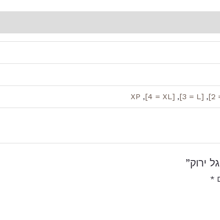
XP
,
[4 = XL]
,
[3 = L]
,
 ירוק”
ם
*