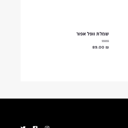
שמלת וופל אפור
דורג
89.00
₪
0
מתוך
5