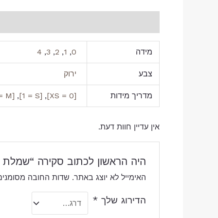
מידע נוסף
חוות דעת (0)
מידה
0
,
1
,
2
,
3
,
4
צבע
ירוק
מדריך מידות
[0 = XS]
,
[1 = S]
,
[2 = M]
אין עדיין חוות דעת.
היה הראשון לכתוב סקירה “שמלת גל
האימייל לא יוצג באתר.
שדות החובה מסומני
הדירוג שלך
*