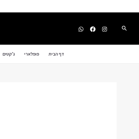
ילוג
תוכן
חיפוש
דף הבית
פופלארי
ג’קטים