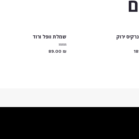
ם
רקיס ירוק
שמלת וופל ורוד
דורג
89.00
₪
1
0
מתוך
5