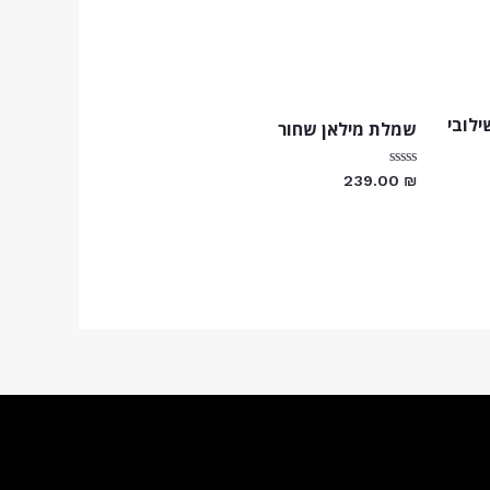
לובי
שמלת מילאן שחור
דורג
239.00
₪
0
מתוך
5