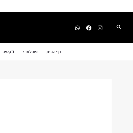
ילוג
תוכן
חיפוש
דף הבית
פופלארי
ג’קטים