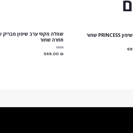
ם
שמלה מקסי ערב שיפון מבריק שי
PRINCE שחור
תחרה שחור
69
דורג
569.00
₪
0
מתוך
5