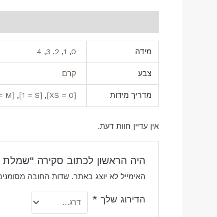
מידע נוסף
חוות דעת (0)
מידה
0
,
1
,
2
,
3
,
4
צבע
קרם
מדריך מידות
[0 = XS]
,
[1 = S]
,
[2 = M]
אין עדיין חוות דעת.
היה הראשון לכתוב סקירה “שמלת י
האימייל לא יוצג באתר.
שדות החובה מסומני
הדירוג שלך
*