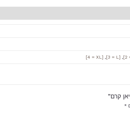
[4 = XL]
,
[3 = L]
,
אן קרם”
ם
*