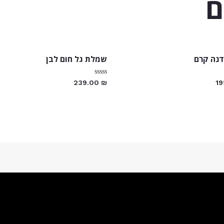
ם
נה קרם
שמלת גל חום לבן
דורג
239.00
₪
1
0
מתוך
5