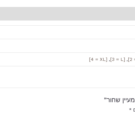
[4 = XL]
,
[3 = L]
,
עיין שחור”
ם
*