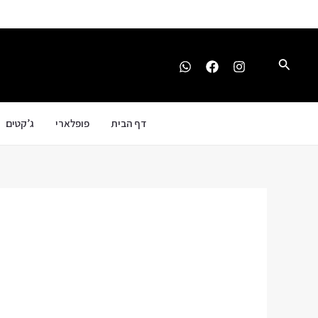
ילוג
תוכן
חיפוש
דף הבית
פופלארי
ג’קטים