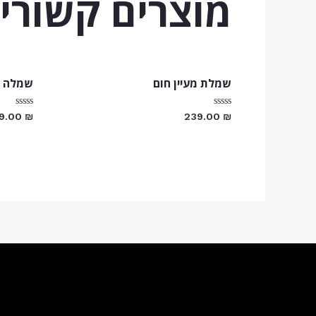
מוצרים קשורי
שמלת מעיין חום
שמלה ד
דורג
דורג
99.00
₪
239.00
₪
0
0
מתוך
מתוך
5
5