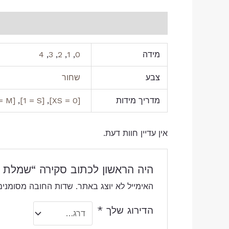
מידע נוסף
חוות דעת (0)
מידה
0
,
1
,
2
,
3
,
4
צבע
שחור
מדריך מידות
[0 = XS]
,
[1 = S]
,
[2 = M]
אין עדיין חוות דעת.
היה הראשון לכתוב סקירה “שמלת מ
האימייל לא יוצג באתר.
שדות החובה מסומני
הדירוג שלך
*