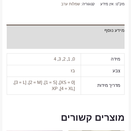
מק"ט:
אין מידע
קטגוריה:
שמלות ערב
מידע נוסף
חוות דעת (0)
מידה
0
,
1
,
2
,
3
,
4
צבע
בז
,
[3 = L]
,
[2 = M]
,
[1 = S]
,
[0 = XS]
מדריך מידות
XP
,
[4 = XL]
מוצרים קשורים