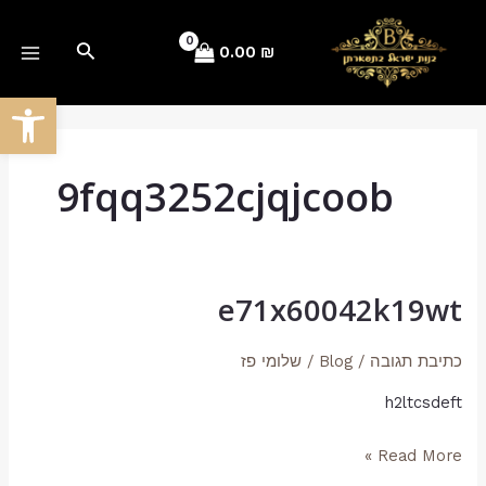
ילוג
AIN
תוכן
חיפוש
0.00
₪
ENU
פתח סרגל
9fqq3252cjqjcoob
e71x60042k19wt
e71x60042k19wt
כתיבת תגובה
/
Blog
/
שלומי פז
h2ltcsdeft
Read More »