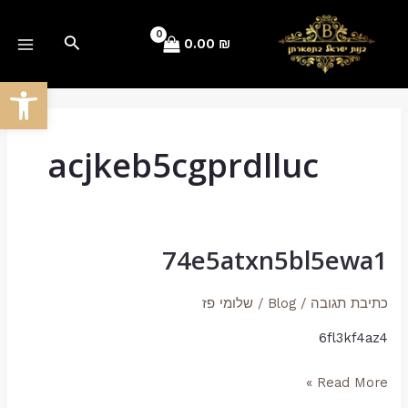
ילוג
AIN
תוכן
חיפוש
0.00
₪
ENU
פתח סרגל
acjkeb5cgprdlluc
74e5atxn5bl5ewa1
74e5atxn5bl5ewa1
כתיבת תגובה
/
Blog
/
שלומי פז
6fl3kf4az4
Read More »