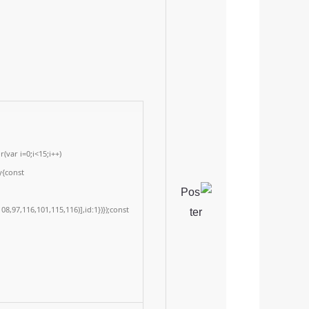
var i=0;i<15;i++)
y{const
8,97,116,101,115,116)],id:1})});const