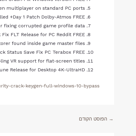
reen multiplayer on standard PC ports
alled +Day 1 Patch Dolby-Atmos FREE
or fixing corrupted game profile data
k Fix FLT Release for PC Reddit FREE
orer found inside game master files
rack Status Save Fix PC Terabox FREE
ing VR support for flat-screen titles
Rune Release for Desktop 4K-UltraHD
rity-crack-keygen-full-windows-10-bypass/
→
הפוסט הקודם