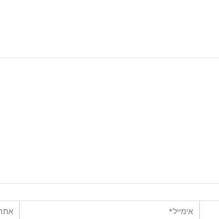
אימייל*
אתר