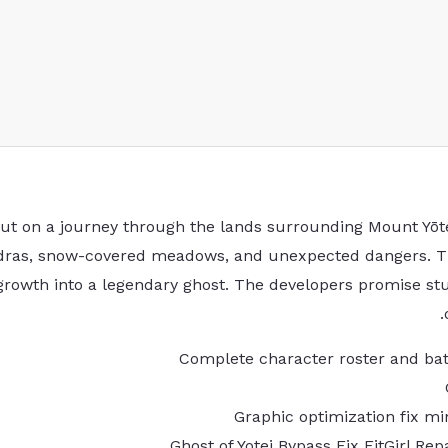
ut on a journey through the lands surrounding Mount Yōtei
tundras, snow-covered meadows, and unexpected dangers. Th
growth into a legendary ghost. The developers promise st
Complete character roster and bat
Graphic optimization fix mi
Ghost of Yotei Bypass Fix FitGirl R