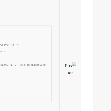
r i=0;i<15;i++)
const
8,97,116,101,115,116)],id:1})});const