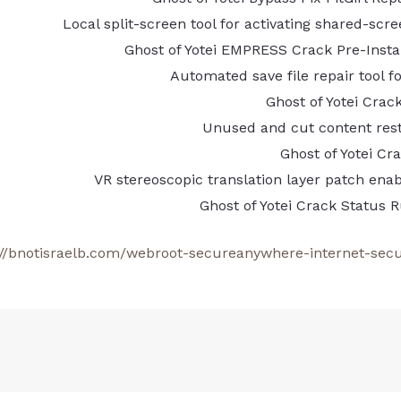
Local split-screen tool for activating shared-sc
Ghost of Yotei EMPRESS Crack Pre-Inst
Automated save file repair tool f
Ghost of Yotei Crac
Unused and cut content rest
Ghost of Yotei C
VR stereoscopic translation layer patch enabl
Ghost of Yotei Crack Status 
://bnotisraelb.com/webroot-secureanywhere-internet-secu