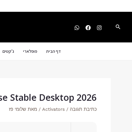
ילוג
Post
תוכן
navigation
חיפוש
דף הבית
פופלארי
ג’קטים
ase Stable Desktop 2026
כתיבת תגובה
/
Activators
/ מאת
שלומי פז