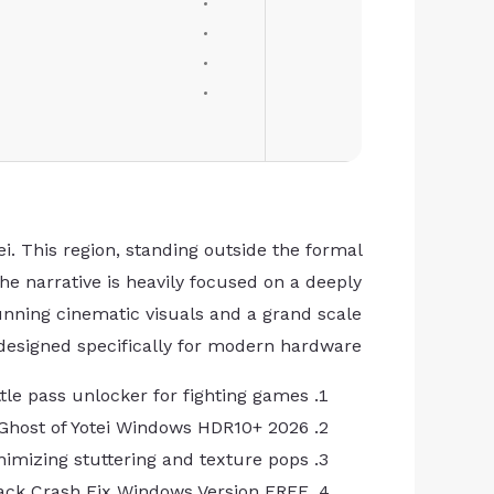
. This region, standing outside the formal
e narrative is heavily focused on a deeply
unning cinematic visuals and a grand scale
designed specifically for modern hardware.
tle pass unlocker for fighting games
Ghost of Yotei Windows HDR10+ 2026
nimizing stuttering and texture pops
epack Crash Fix Windows Version FREE