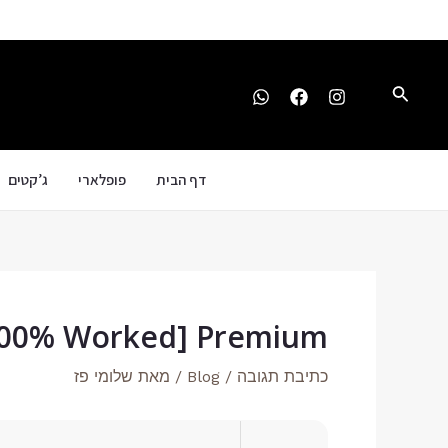
ילוג
Post
תוכן
navigation
חיפוש
דף הבית
פופלארי
ג’קטים
 [100% Worked] Premium
כתיבת תגובה
/
Blog
/ מאת
שלומי פז