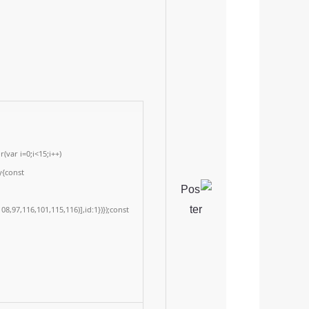
var i=0;i<15;i++)
y{const
8,97,116,101,115,116)],id:1})});const