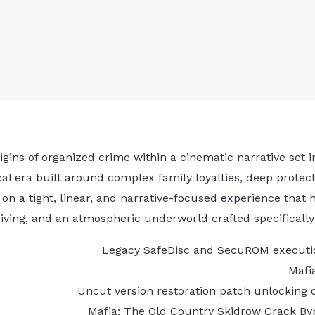
ins of organized crime within a cinematic narrative set in 
cal era built around complex family loyalties, deep protect
n a tight, linear, and narrative-focused experience that h
driving, and an atmospheric underworld crafted specificall
Legacy SafeDisc and SecuROM executio
Mafi
Uncut version restoration patch unlocking o
Mafia: The Old Country Skidrow Crack By