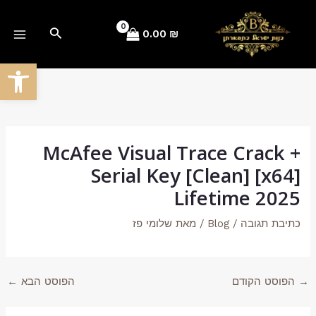
ילוג
Post
AIN
תוכן
navigation
חיפוש
0.00
₪
ENU
פתח סרגל
McAfee Visual Trace Crack +
Serial Key [Clean] [x64]
Lifetime 2025
כתיבת תגובה
/
Blog
/ מאת
שלומי פז
→
הפוסט הקודם
הפוסט הבא
←