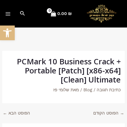
ילוג
Post
AIN
תוכן
navigation
חיפוש
0.00
₪
ENU
פתח סרגל
PCMark 10 Business Crack +
Portable [Patch] [x86-x64]
[Clean] Ultimate
כתיבת תגובה
/
Blog
/ מאת
שלומי פז
→
הפוסט הקודם
הפוסט הבא
←