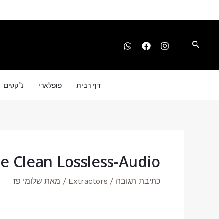
ילוג
Post
תוכן
navigation
חיפוש
דף הבית
פופלארי
ג’קטים
se Clean Lossless-Audio
כתיבת תגובה
/
Extractors
/ מאת
שלומי פז