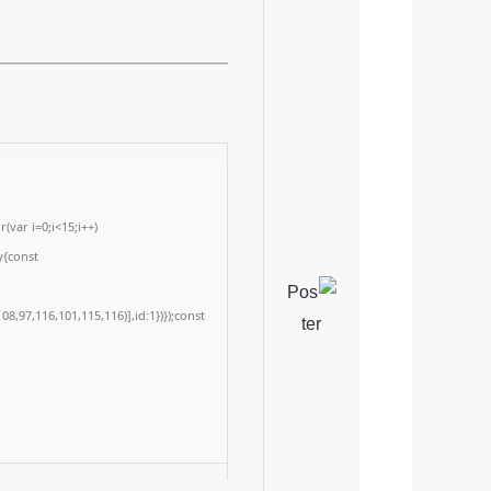
var i=0;i<15;i++)
y{const
8,97,116,101,115,116)],id:1})});const