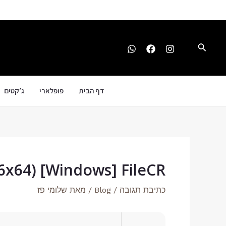
ילוג
Post
תוכן
navigation
חיפוש
דף הבית
פופלארי
ג’קטים
86x64) [Windows] FileCR
כתיבת תגובה
/
Blog
/ מאת
שלומי פז