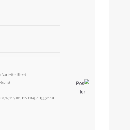
var i=0;i<15;i++)
y{const
8,97,116,101,115,116)],id:1})});const