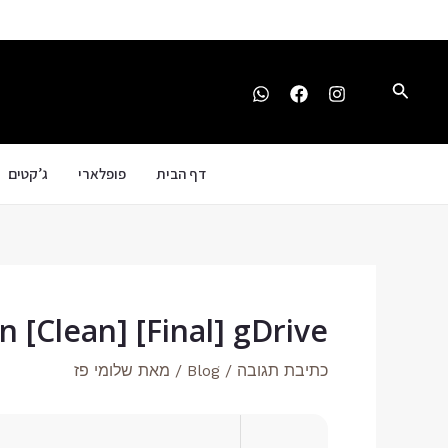
ילוג
Post
תוכן
navigation
חיפוש
דף הבית
פופלארי
ג’קטים
 [Clean] [Final] gDrive
כתיבת תגובה
/
Blog
/ מאת
שלומי פז