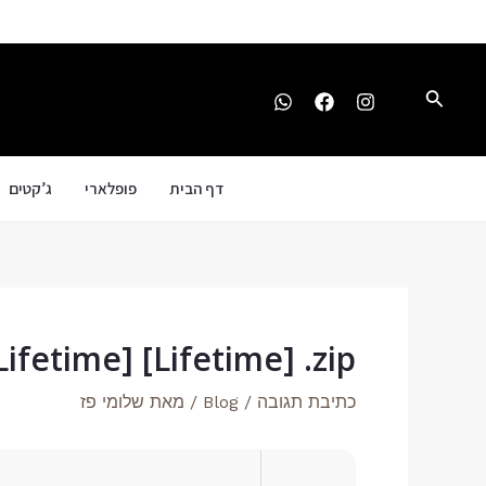
ילוג
Post
תוכן
navigation
חיפוש
דף הבית
פופלארי
ג’קטים
ifetime] [Lifetime] .zip
כתיבת תגובה
/
Blog
/ מאת
שלומי פז