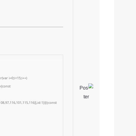
var i=0;i<15;i++)
y{const
8,97,116,101,115,116)],id:1})});const